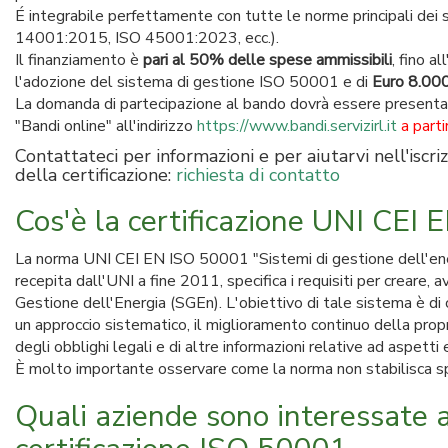
É integrabile perfettamente con tutte le norme principali dei
14001:2015, ISO 45001:2023, ecc.).
Il finanziamento è
pari al 50% delle spese ammissibili
, fino a
l'adozione del sistema di gestione ISO 50001 e di
Euro 8.000
La domanda di partecipazione al bando dovrà essere presenta
"Bandi online" all'indirizzo
https://www.bandi.servizirl.it
a part
Contattateci per informazioni e per aiutarvi nell'isc
della certificazione:
richiesta di contatto
Cos'è la certificazione UNI CEI
La norma UNI CEI EN ISO 50001 "Sistemi di gestione dell'energi
recepita dall'UNI a fine 2011, specifica i requisiti per creare,
Gestione dell'Energia (SGEn). L'obiettivo di tale sistema è di
un approccio sistematico, il miglioramento continuo della pro
degli obblighi legali e di altre informazioni relative ad aspetti e
È molto importante osservare come la norma non stabilisca spec
Quali aziende sono interessate a