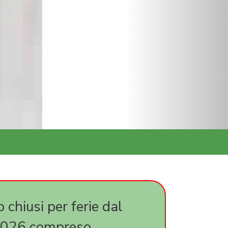
N 1090
o chiusi per ferie dal
2026 compreso.