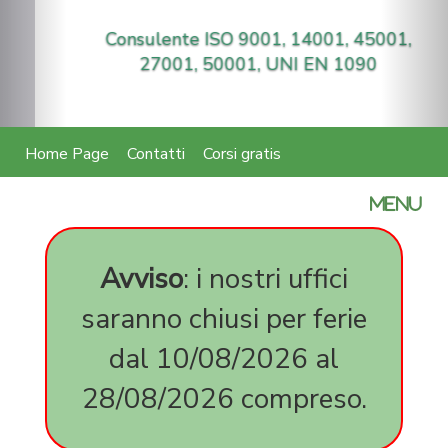
Consulente ISO 9001, 14001, 45001,
27001, 50001, UNI EN 1090
Home Page
Contatti
Corsi gratis
certifica
MENU
parità
di
genere
Avviso
: i nostri uffici
SA
saranno chiusi per ferie
8000
expedite
dal 10/08/2026 al
milano
expediti
28/08/2026 compreso.
corso
online
45001