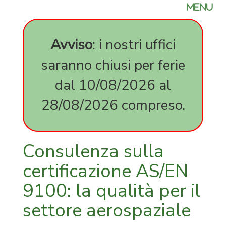
certifica
MENU
parità
di
genere
Avviso
: i nostri uffici
SA
saranno chiusi per ferie
8000
expedite
dal 10/08/2026 al
milano
expediti
28/08/2026 compreso.
corso
online
45001
14001
Consulenza sulla
certifica
FSC
certificazione AS/EN
carta
9100: la qualità per il
FSC
legno
settore aerospaziale