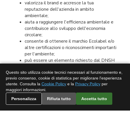
valorizza il brand e accresce la tua
reputazione dell'azienda in ambito
ambientale;
aiuta a raggiungere l'efficienza ambientale e
contribuisce allo sviluppo dell'economia
circolare;
consente di ottenere il marchio Ecolabel e/o
altre certificazioni o riconoscimenti importanti
per l'ambiente;
può essere un elemento richiesto dal DNSH
per l'accesso ai bandi del PNRR.
Questo sito utilizza cookie tecnici necessari al funzionamento e,
previo consenso, cookie di statistica per migliorare l'esperienza
Richiesta preventivo
utente. Consulta la
Cookie Policy
e la
Privacy Policy
per
Certificazione Carbon Footprint
maggiori informazioni.
Quanto tempo è
Personalizza
Rifiuta tutto
Accetta tutto
necessario per completare
la
certificazione carbon