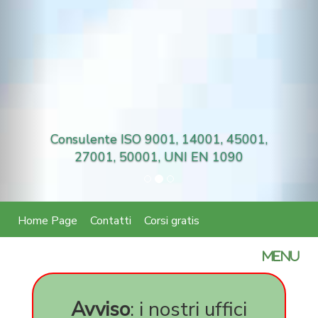
Consulente ISO 9001, 14001, 45001,
27001, 50001, UNI EN 1090
Home Page
Contatti
Corsi gratis
certifica
MENU
parità
di
genere
Avviso
: i nostri uffici