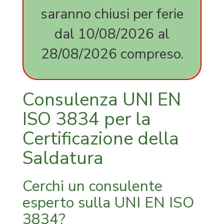
SA
saranno chiusi per ferie
8000
expedite
dal 10/08/2026 al
milano
expediti
28/08/2026 compreso.
corso
online
45001
14001
Consulenza UNI EN
certifica
FSC
ISO 3834 per la
carta
Certificazione della
FSC
legno
Saldatura
Cerchi un consulente
esperto sulla UNI EN ISO
3834?