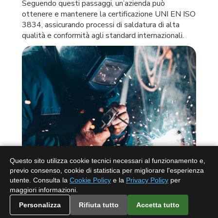
Seguendo questi passaggi, un’azienda può
ottenere e mantenere la certificazione UNI EN ISO
3834, assicurando processi di saldatura di alta
qualità e conformità agli standard internazionali.
Questo sito utilizza cookie tecnici necessari al funzionamento e,
previo consenso, cookie di statistica per migliorare l'esperienza
A cosa serve la
utente. Consulta la
Cookie Policy
e la
Privacy Policy
per
certificazione UNI EN ISO
maggiori informazioni.
Personalizza
Rifiuta tutto
Accetta tutto
3834?