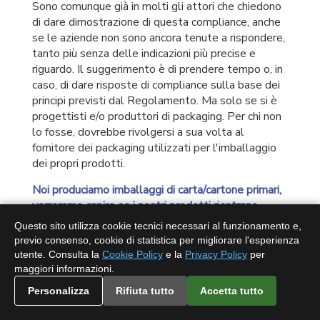
Sono comunque già in molti gli attori che chiedono
di dare dimostrazione di questa compliance, anche
se le aziende non sono ancora tenute a rispondere,
tanto più senza delle indicazioni più precise e
riguardo. Il suggerimento è di prendere tempo o, in
caso, di dare risposte di compliance sulla base dei
principi previsti dal Regolamento. Ma solo se si è
progettisti e/o produttori di packaging. Per chi non
lo fosse, dovrebbe rivolgersi a sua volta al
fornitore dei packaging utilizzati per l'imballaggio
dei propri prodotti.
Noi produciamo imballaggi di carta/cartone primari,
vorremmo capire se i nostri prodotti rientrano
nell'ambito di applicazione del regolamento. E se
Questo sito utilizza cookie tecnici necessari al funzionamento e,
rientrano tutti gli imballaggi anche quelli composti
previo consenso, cookie di statistica per migliorare l'esperienza
da carta riciclata.
utente. Consulta la
Cookie Policy
e la
Privacy Policy
per
I prodotti 100% riciclati sono al momento tra le
maggiori informazioni.
esclusioni del Regolamento EUDR. Gli imballaggi
Personalizza
Rifiuta tutto
Accetta tutto
rientrano nel campo di applicazione EUDR
solamente se sono essi stessi oggetto di