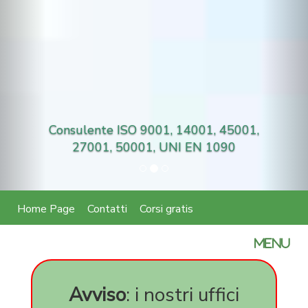
Consulente ISO 9001, 14001, 45001,
27001, 50001, UNI EN 1090
Home Page
Contatti
Corsi gratis
certifica
MENU
parità
di
genere
Avviso
: i nostri uffici
SA