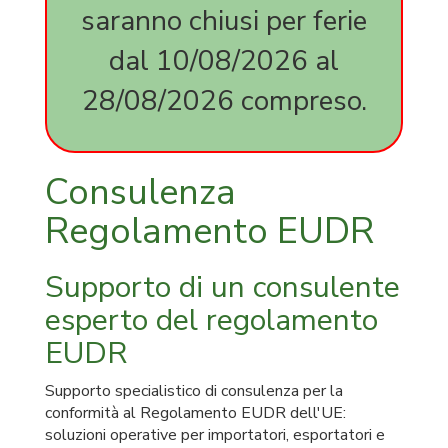
saranno chiusi per ferie
8000
expedite
dal 10/08/2026 al
milano
expediti
28/08/2026 compreso.
corso
online
45001
14001
Consulenza
certifica
FSC
Regolamento EUDR
carta
FSC
La
Supporto di un consulente
legno
nostra
esperto del regolamento
consu
Regol
EUDR
EUDR
Bresci
Supporto specialistico di consulenza per la
conformità al Regolamento EUDR dell'UE:
soluzioni operative per importatori, esportatori e