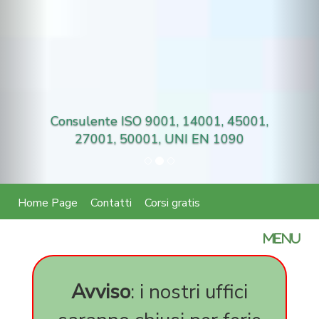
Consulente ISO 9001, 14001, 45001,
27001, 50001, UNI EN 1090
Home Page
Contatti
Corsi gratis
certifica
MENU
parità
di
genere
Avviso
: i nostri uffici
SA
8000