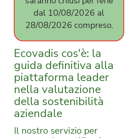
saranno chiusi per ferie
expedite
dal 10/08/2026 al
milano
expediti
28/08/2026 compreso.
corso
online
45001
14001
Ecovadis cos'è: la
certifica
FSC
guida definitiva alla
carta
piattaforma leader
FSC
legno
nella valutazione
della sostenibilità
aziendale
Il nostro servizio per