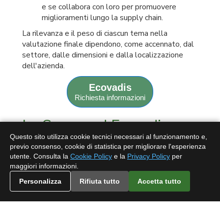
e se collabora con loro per promuovere
miglioramenti lungo la supply chain.
La rilevanza e il peso di ciascun tema nella
valutazione finale dipendono, come accennato, dal
settore, dalle dimensioni e dalla localizzazione
dell'azienda.
Ecovadis
Richiesta informazioni
La Scorecard Ecovadis:
Interpretare il Punteggio e
Questo sito utilizza cookie tecnici necessari al funzionamento e,
previo consenso, cookie di statistica per migliorare l'esperienza
le Medaglie
utente. Consulta la
Cookie Policy
e la
Privacy Policy
per
maggiori informazioni.
Il risultato tangibile del processo di valutazione è
Personalizza
Rifiuta tutto
Accetta tutto
la
Scorecard Ecovadis
. Questo documento
dettagliato è fondamentale per comprendere le
proprie performance e comunicarle agli
stakeholder.