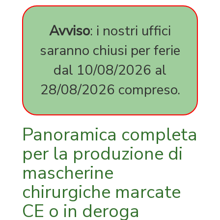
parità
di
genere
Avviso
: i nostri uffici
SA
saranno chiusi per ferie
8000
expedite
dal 10/08/2026 al
milano
expediti
28/08/2026 compreso.
corso
online
45001
14001
Panoramica completa
certifica
FSC
per la produzione di
carta
mascherine
FSC
legno
chirurgiche marcate
CE o in deroga