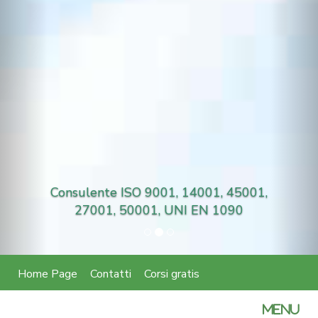
Consulente ISO 9001, 14001, 45001,
27001, 50001, UNI EN 1090
Home Page
Contatti
Corsi gratis
certifica
MENU